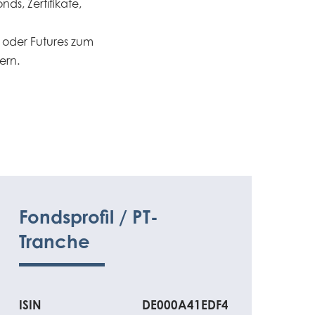
s, Zertifikate,
 oder Futures zum
ern.
Fondsprofil / PT-
Tranche
ISIN
DE000A41EDF4