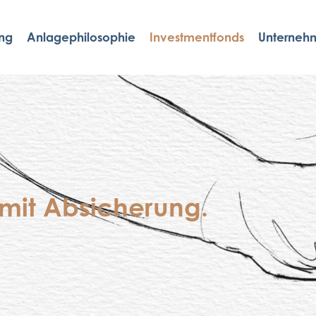
ng
Anlagephilosophie
Investmentfonds
Unterneh
– mit Absicherung.