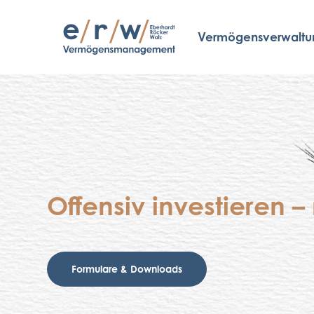
Skip
to
Vermögensverwaltu
main
content
Offensiv investieren 
Formulare & Downloads