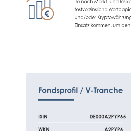
Je nach Markt- und Risik
festverzinsliche Wertpapie
und/oder Kryptowährunge
Einsatz kommen, um den A
Fondsprofil / V-Tranche
ISIN
DE000A2PYP65
WKN
A2PYP6