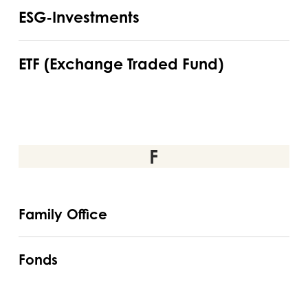
ESG-
ESG-Investments
Investments
ETF
ETF (Exchange Traded Fund)
(Exchange
Traded
Fund)
F
Family
Family Office
Office
Fonds
Fonds