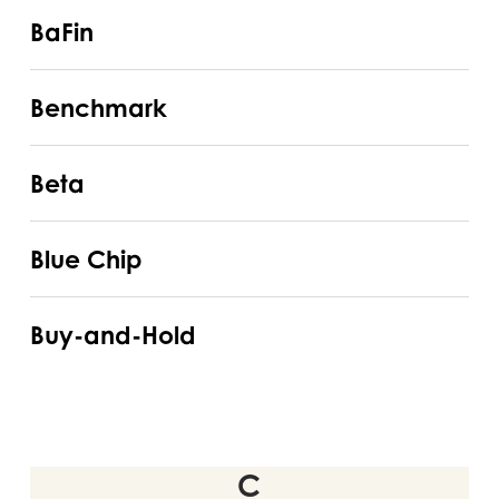
BaFin
BaFin
Benchmark
Benchmark
Beta
Beta
Blue
Blue Chip
Chip
Buy-
Buy-and-Hold
and-
Hold
C