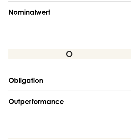
Value
Nominalwert
(NAV)
Nominalwert
O
Obligation
Obligation
Outperformance
Outperformance