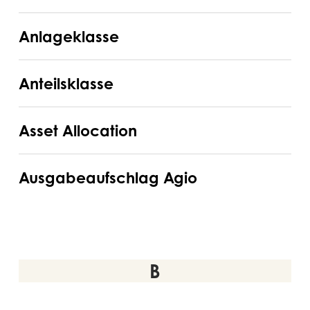
Anlageklasse
Anlageklasse
Anteilsklasse
Anteilsklasse
Asset
Asset Allocation
Allocation
Ausgabeaufschlag
Ausgabeaufschlag Agio
Agio
B