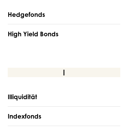
Hedgefonds
Hedgefonds
High
High Yield Bonds
Yield
Bonds
I
Illiquidität
Illiquidität
Indexfonds
Indexfonds