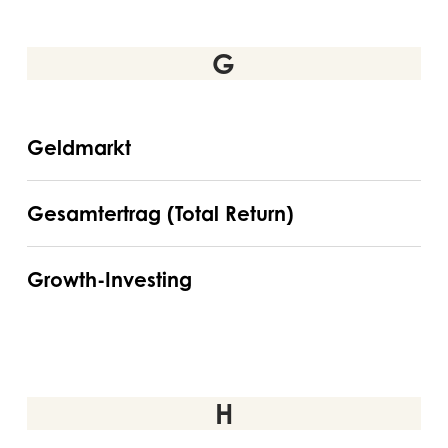
G
Geldmarkt
Geldmarkt
Gesamtertrag
Gesamtertrag (Total Return)
(Total
Return)
Growth-
Growth-Investing
Investing
H