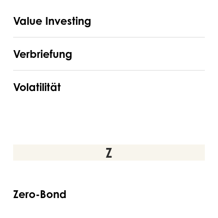
Value
Value Investing
Investing
Verbriefung
Verbriefung
Volatilität
Volatilität
Z
Zero-
Zero-Bond
Bond