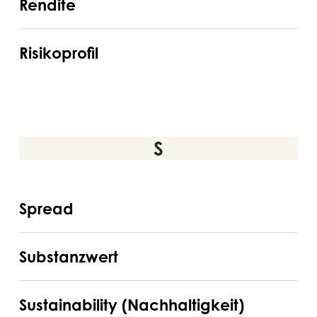
Rendite
Risikoprofil
Risikoprofil
S
Spread
Spread
Substanzwert
Substanzwert
Sustainability
Sustainability (Nachhaltigkeit)
(Nachhaltigkeit)