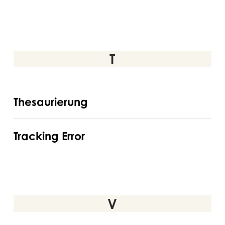
T
Thesaurierung
Thesaurierung
Tracking
Tracking Error
Error
V