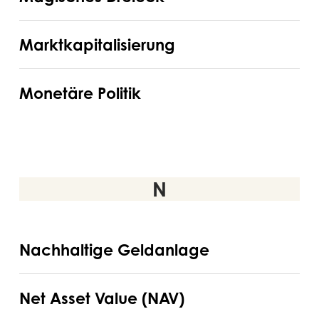
Dreieck
Marktkapitalisierung
Marktkapitalisierung
Monetäre
Monetäre Politik
Politik
N
Nachhaltige
Nachhaltige Geldanlage
Geldanlage
Net
Net Asset Value (NAV)
Asset