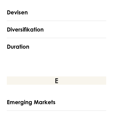
Devisen
Devisen
Diversifikation
Diversifikation
Duration
Duration
E
Emerging
Emerging Markets
Markets