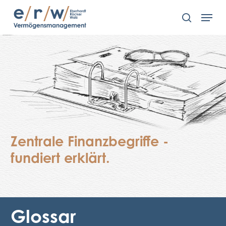
Skip
Men
to
search
main
content
Zentrale Finanzbegriffe -
fundiert erklärt.
Glossar