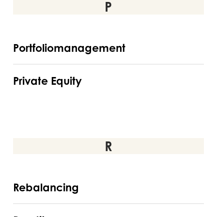
P
Portfoliomanagement
Portfoliomanagement
Private
Private Equity
Equity
R
Rebalancing
Rebalancing
Rendite