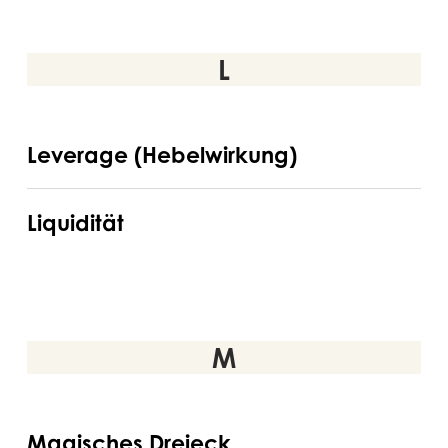
L
Leverage
Leverage (Hebelwirkung)
(Hebelwirkung)
Liquidität
Liquidität
M
Magisches
Magisches Dreieck