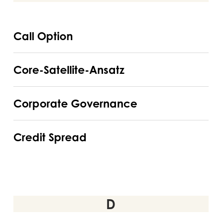
Call
Call Option
Option
Core-
Core-Satellite-Ansatz
Satellite-
Ansatz
Corporate
Corporate Governance
Governance
Credit
Credit Spread
Spread
D