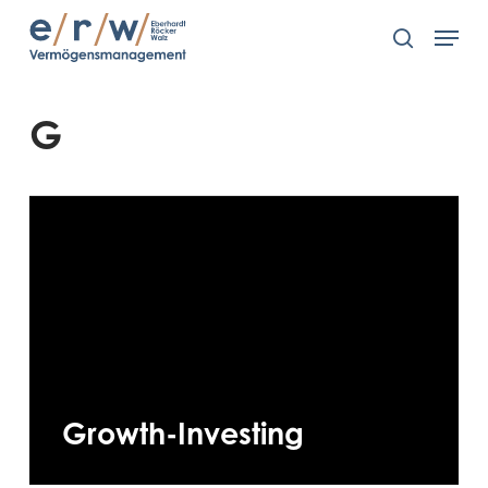
Skip
Men
to
search
main
content
G
Growth-Investing