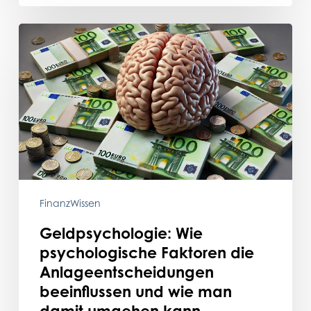
Geldpsychologie:
Wie
psychologische
Faktoren
die
Anlageentscheidungen
beeinflussen
und
wie
man
FinanzWissen
damit
Geldpsychologie: Wie
umgehen
psychologische Faktoren die
kann
Anlageentscheidungen
beeinflussen und wie man
damit umgehen kann