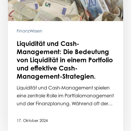
von
Liquidität
in
einem
FinanzWissen
Portfolio
Liquidität und Cash-
und
Management: Die Bedeutung
effektive
von Liquidität in einem Portfolio
Cash-
und effektive Cash-
Management-
Management-Strategien.
Strategien.
Liquidität und Cash-Management spielen
eine zentrale Rolle im Portfoliomanagement
und der Finanzplanung. Während oft der…
17. Oktober 2024