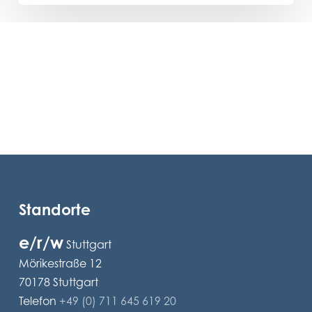
Standorte
e/r/w
Stuttgart
Mörikestraße 12
70178 Stuttgart
Telefon
+49 (0) 711 645 619 20