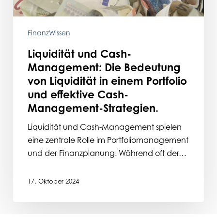
Liquidität
in
einem
FinanzWissen
Portfolio
Liquidität und Cash-
und
Management: Die Bedeutung
effektive
von Liquidität in einem Portfolio
Cash-
und effektive Cash-
Management-
Management-Strategien.
Strategien.
Liquidität und Cash-Management spielen
eine zentrale Rolle im Portfoliomanagement
und der Finanzplanung. Während oft der…
17. Oktober 2024