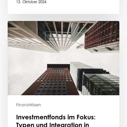
15. Oktober 2024
Investmentfonds
im
Fokus:
Typen
und
Integration
in
Portfolios
FinanzWissen
Investmentfonds im Fokus:
Typen und Integration in