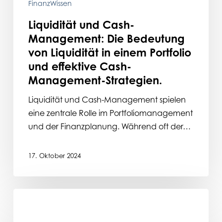
einem
FinanzWissen
Portfolio
Liquidität und Cash-
und
Management: Die Bedeutung
effektive
von Liquidität in einem Portfolio
Cash-
und effektive Cash-
Management-
Management-Strategien.
Strategien.
Liquidität und Cash-Management spielen
eine zentrale Rolle im Portfoliomanagement
und der Finanzplanung. Während oft der…
17. Oktober 2024
Ramona
Schwind
–