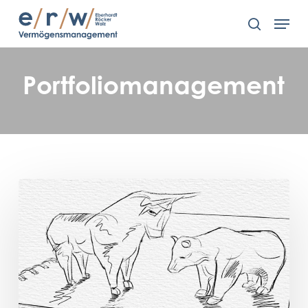
Skip
Men
to
search
main
content
Portfoliomanagement
e/r/w
im
neuen
Design