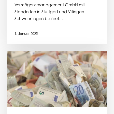
Vermögensmanagement GmbH mit
Standorten in Stuttgart und Villingen-
Schwenningen betreut…
1. Januar 2025
Liquidität
und
Cash-
Management:
Die
Bedeutung
von
Liquidität
in