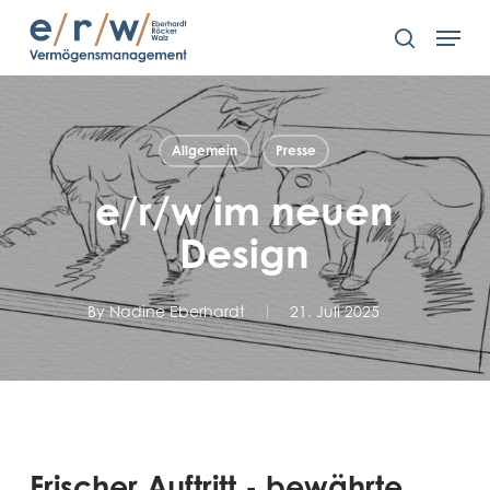
Skip
Men
to
search
main
content
Allgemein
Presse
e/r/w im neuen
Design
By
Nadine Eberhardt
21. Juli 2025
Frischer Auftritt - bewährte